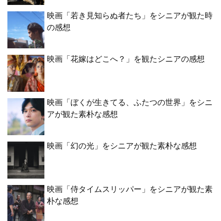
映画「若き見知らぬ者たち」をシニアが観た時
の感想
映画「花嫁はどこへ？」を観たシニアの感想
映画「ぼくが生きてる、ふたつの世界」をシニ
アが観た素朴な感想
映画「幻の光」をシニアが観た素朴な感想
映画「侍タイムスリッパー」をシニアが観た素
朴な感想