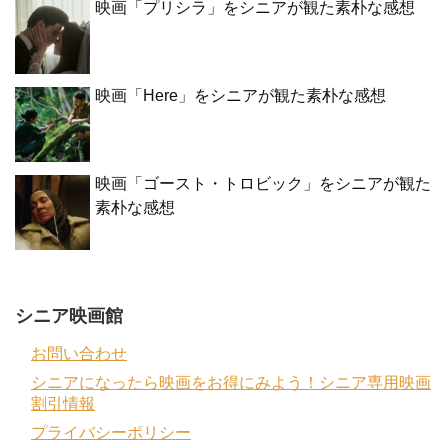
映画「プリシラ」をシニアが観た素朴な感想
映画「Here」をシニアが観た素朴な感想
映画「ゴースト・トロビック」をシニアが観た
素朴な感想
シニア映画館
お問い合わせ
シニアになったら映画をお得にみよう！シニア専用映画
割引情報
プライバシーポリシー