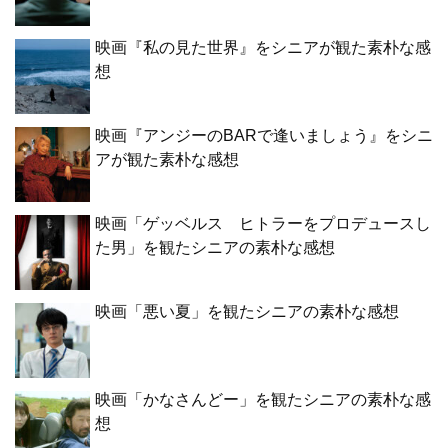
映画『私の見た世界』をシニアが観た素朴な感
想
映画『アンジーのBARで逢いましょう』をシニ
アが観た素朴な感想
映画「ゲッベルス ヒトラーをプロデュースし
た男」を観たシニアの素朴な感想
映画「悪い夏」を観たシニアの素朴な感想
映画「かなさんどー」を観たシニアの素朴な感
想