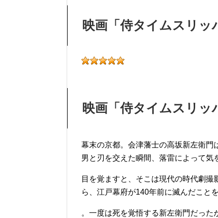
映画「侍タイムスリッ
映画「侍タイムスリッ
幕末の京都。会津藩士の高坂新左衛門
男と刃を交えた瞬間、落雷によって気
目を覚ますと、そこは現代の時代劇撮
ら、江戸幕府が140年前に滅んだこと
。一度は死を覚悟する新左衛門だった