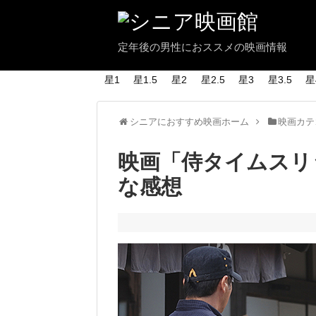
定年後の男性におススメの映画情報
星1
星1.5
星2
星2.5
星3
星3.5
星
シニアにおすすめ映画ホーム
映画カテ
映画「侍タイムスリ
な感想