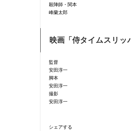
殺陣師・関本
峰蘭太郎
映画「侍タイムスリッ
監督
安田淳一
脚本
安田淳一
撮影
安田淳一
シェアする