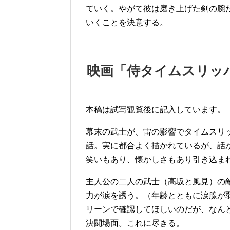
ていく。やがて彼は磨き上げた剣の腕
いくことを決意する。
映画「侍タイムスリッ
本稿は試写観覧後に記入しています。
幕末の武士が、雷の影響でタイムスリ
話。実に都合よく描かれているが、話
笑いもあり、懐かしさもあり引き込ま
主人公の二人の武士（高坂と風見）の
力が涙を誘う。（年齢とともに涙腺が
リーンで確認してほしいのだが、なん
決闘場面。これに尽きる。