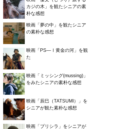
カジの木」を観たシニアの素
朴な感想
映画「夢の中」を観たシニア
の素朴な感想
映画「PS―Ⅰ黄金の河」を観
た
映画「ミッシング(mussing)」
をみたシニアの素朴な感想
映画「辰巳（TATSUMI）」を
シニアが観た素朴な感想
映画「プリシラ」をシニアが