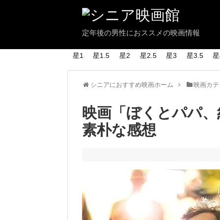
定年後の男性におススメの映画情報
星1
星1.5
星2
星2.5
星3
星3.5
星
シニアにおすすめ映画ホーム
映画カテ
映画「ぼくとパパ、
素朴な感想