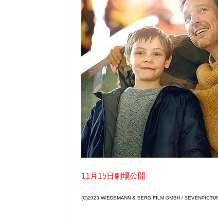
11月15日劇場公開
(C)2023 WIEDEMANN & BERG FILM GMBH / SEVENPICTU