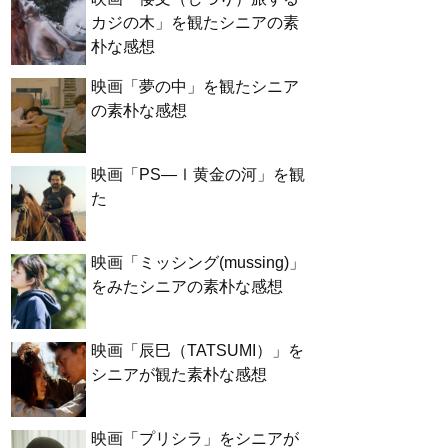
カジの木」を観たシニアの素
朴な感想
映画「夢の中」を観たシニア
の素朴な感想
映画「PS―Ⅰ黄金の河」を観
た
映画「ミッシング(mussing)」
をみたシニアの素朴な感想
映画「辰巳（TATSUMI）」を
シニアが観た素朴な感想
映画「プリシラ」をシニアが