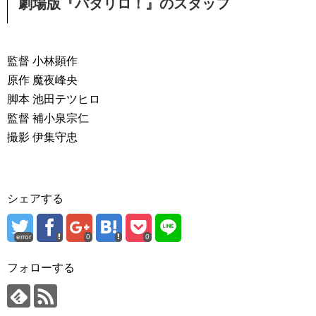
劇場版『パタリロ！』のスタッフ
監督 小林顕作
原作 魔夜峰央
脚本 池田テツヒロ
監督 補小泉宗仁
撮影 伊集守忠
シェアする
error
0
0
フォローする