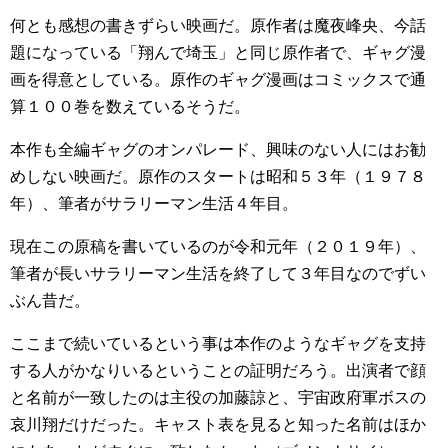
何とも感想の書きずらい映画だ。原作者は魔夜峰央、今話
題になっている「翔んで埼玉」と同じ原作者で、ギャグ漫
画を得意としている。原作のギャグ漫画はコミックスで通
算１００巻を数えているそうだ。
本作も全編ギャグのオンパレード、興味のない人にはお勧
めしない映画だ。原作のスタートは昭和５３年（１９７８
年）、筆者がサラリーマン生活４年目。
現在この原稿を書いているのが令和元年（２０１９年）、
筆者が長いサラリーマン生活を終了して３年目なのでずい
ぶん昔だ。
ここまで続いているという事は本作のようなギャグを支持
する人がかなりいるということの証明だろう。出演者で顔
と名前が一致したのは主役の加藤諒と、宇宙政府軍ボスの
哀川翔だけだった。キャスト表を見ると知った名前はほか