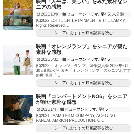
映画「人生は、美しい」をみた素朴なシ
ニアの感想
2023/10/9
ヒューマンドラマ
,
星4.5
,
未分類
(C)2022 LOTTE ENTERTAINMENT & THE LAMP All
Rights Reserved. ...
シニアにおすすめ映画記事を読む
映画「オレンジランプ」をシニアが観た
素朴な感想
2023/5/31
ヒューマンドラマ
,
星4.5
(C)2022 「オレンジ・ランプ」製作委員会 2023年6月
30日劇場公開 映画「オレンジランプ」のシニアおすす
め度 映画「...
シニアにおすすめ映画記事を読む
映画『コンパートメントNO6』をシニア
が観た素朴な感想
2023/1/4
ヒューマンドラマ
,
星4.5
(C)2021 - AAMU FILM COMPANY, ACHTUNG
PANDA!, AMRION PRODUCTION, CT...
シニアにおすすめ映画記事を読む