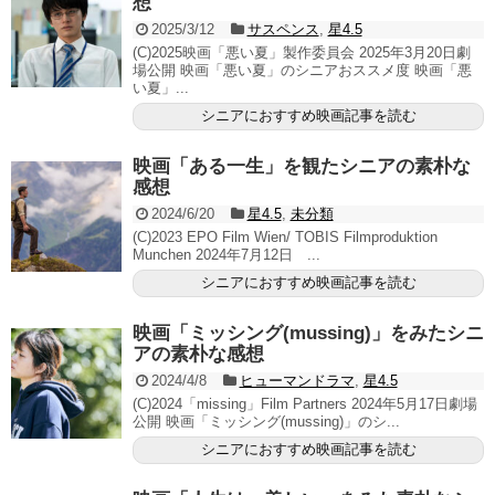
想
2025/3/12
サスペンス
,
星4.5
(C)2025映画「悪い夏」製作委員会 2025年3月20日劇
場公開 映画「悪い夏」のシニアおススメ度 映画「悪
い夏」...
シニアにおすすめ映画記事を読む
映画「ある一生」を観たシニアの素朴な
感想
2024/6/20
星4.5
,
未分類
(C)2023 EPO Film Wien/ TOBIS Filmproduktion
Munchen 2024年7月12日 ...
シニアにおすすめ映画記事を読む
映画「ミッシング(mussing)」をみたシニ
アの素朴な感想
2024/4/8
ヒューマンドラマ
,
星4.5
(C)︎2024「missing」Film Partners 2024年5月17日劇場
公開 映画「ミッシング(mussing)」のシ...
シニアにおすすめ映画記事を読む