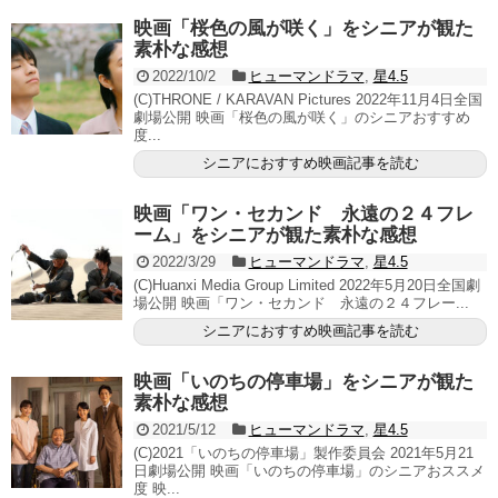
映画「桜色の風が咲く」をシニアが観た
素朴な感想
2022/10/2
ヒューマンドラマ
,
星4.5
(C)THRONE / KARAVAN Pictures 2022年11月4日全国
劇場公開 映画「桜色の風が咲く」のシニアおすすめ
度...
シニアにおすすめ映画記事を読む
映画「ワン・セカンド 永遠の２４フレ
ーム」をシニアが観た素朴な感想
2022/3/29
ヒューマンドラマ
,
星4.5
(C)Huanxi Media Group Limited 2022年5月20日全国劇
場公開 映画「ワン・セカンド 永遠の２４フレー...
シニアにおすすめ映画記事を読む
映画「いのちの停車場」をシニアが観た
素朴な感想
2021/5/12
ヒューマンドラマ
,
星4.5
(C)2021「いのちの停車場」製作委員会 2021年5月21
日劇場公開 映画「いのちの停車場」のシニアおススメ
度 映...