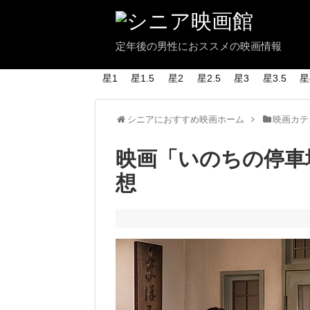
定年後の男性におススメの映画情報
星1
星1.5
星2
星2.5
星3
星3.5
星
シニアにおすすめ映画ホーム
映画カテ
映画「いのちの停車
想