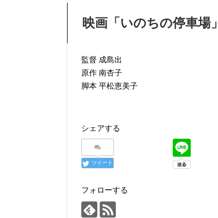
映画「いのちの停車場
監督 成島出
原作 南杏子
脚本 平松恵美子
シェアする
ツイート
フォローする