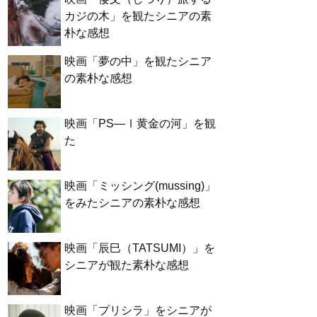
カジの木」を観たシニアの素
朴な感想
映画「夢の中」を観たシニア
の素朴な感想
映画「PS―Ⅰ黄金の河」を観
た
映画「ミッシング(mussing)」
をみたシニアの素朴な感想
映画「辰巳（TATSUMI）」を
シニアが観た素朴な感想
映画「プリシラ」をシニアが