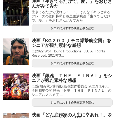
映画「生きてるだけで、愛。」をおじさ
んがみてみた
生きてるだけで疲れる・・・。そんなドキっとする
フレーズの菅田将暉と趣里主演映画「生きてるだけ
で、愛。」をおじさんがみてみた
シニアにおすすめ映画記事を読む
映画『KG２００ ナチス爆撃航空団』を
シニアが観た素朴な感想
(C)2022 Wolf Hound Productions, LLC All Rights
Reserved. 2023年3...
シニアにおすすめ映画記事を読む
映画「銀魂 ＴＨＥ ＦＩＮＡＬ」をシ
ニアが観た素朴な感想
(C)空知英秋／劇場版銀魂製作委員会 2021年1月8日
全国劇場公開 映画「銀魂 ＴＨＥ ＦＩＮＡＬ」の
シニアおススメ度 ...
シニアにおすすめ映画記事を読む
映画「どん底作家の人生に幸あれ！」を