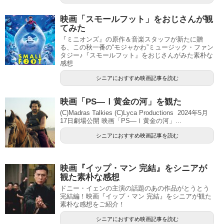
映画「スモールフット」をおじさんが観
てみた
『ミニオンズ』の原作＆音楽スタッフが新たに贈
る、この秋一番の“モジャかわ”ミュージック・ファン
タジー♪『スモールフット』をおじさんがみた素朴な
感想
シニアにおすすめ映画記事を読む
映画「PS―Ⅰ黄金の河」を観た
(C)Madras Talkies (C)Lyca Productions 2024年5月
17日劇場公開 映画「PS―Ⅰ黄金の河」...
シニアにおすすめ映画記事を読む
映画『イップ・マン 完結』をシニアが
観た素朴な感想
ドニー・イェンの主演の話題のあの作品がとうとう
完結編！映画『イップ・マン 完結』をシニアが観た
素朴な感想をご紹介！
シニアにおすすめ映画記事を読む