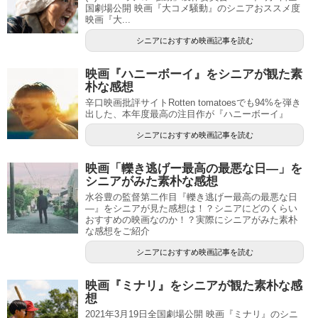
国劇場公開 映画『大コメ騒動』のシニアおススメ度
映画『大...
シニアにおすすめ映画記事を読む
映画『ハニーボーイ』をシニアが観た素
朴な感想
辛口映画批評サイトRotten tomatoesでも94%を弾き
出した、本年度最高の注目作が『ハニーボーイ』
シニアにおすすめ映画記事を読む
映画「轢き逃げー最高の最悪な日―」を
シニアがみた素朴な感想
水谷豊の監督第二作目『轢き逃げー最高の最悪な日
―』をシニアが見た感想は！？シニアにどのくらい
おすすめの映画なのか！？実際にシニアがみた素朴
な感想をご紹介
シニアにおすすめ映画記事を読む
映画『ミナリ』をシニアが観た素朴な感
想
2021年3月19日全国劇場公開 映画『ミナリ』のシニ