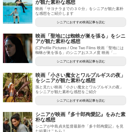
が観た素朴な感想
映画「サヨナラまでの３０分」をシニアが観た素朴
な感想をご紹介します
シニアにおすすめ映画記事を読む
映画「聖地には蜘蛛が巣を張る」をシニ
アが観た素朴な感想
(C)Profile Pictures / One Two Films 映画「聖地には
蜘蛛が巣を張る」のシニアおススメ度 映画「...
シニアにおすすめ映画記事を読む
映画「小さい魔女とワルプルギスの夜」
をシニアが観た素朴な感想
孫と見たい映画「小さい魔女とワルプルギスの夜」
をシニアが観た素朴な感想をご紹介
シニアにおすすめ映画記事を読む
シニアが映画『多十郎殉愛記』をみた素
朴な感想
シニアが中島貞夫監督最新作「多十郎殉愛記」を見
た結果はこちら！